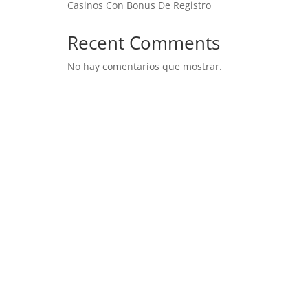
Casinos Con Bonus De Registro
Recent Comments
No hay comentarios que mostrar.