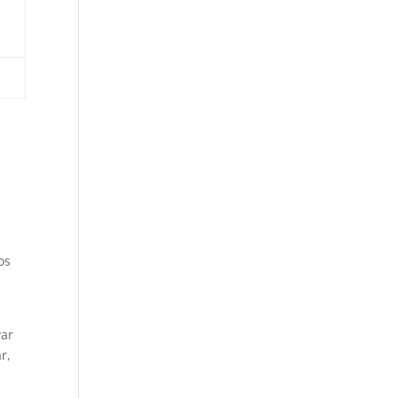
os
var
r,