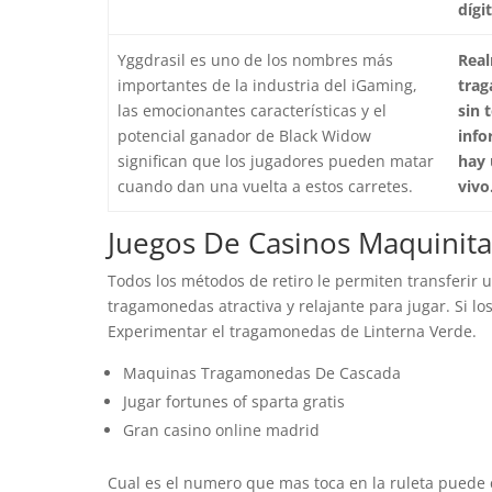
dígi
Yggdrasil es uno de los nombres más
Real
importantes de la industria del iGaming,
trag
las emocionantes características y el
sin 
potencial ganador de Black Widow
info
significan que los jugadores pueden matar
hay 
cuando dan una vuelta a estos carretes.
vivo
Juegos De Casinos Maquinita
Todos los métodos de retiro le permiten transferi
tragamonedas atractiva y relajante para jugar. Si lo
Experimentar el tragamonedas de Linterna Verde.
Maquinas Tragamonedas De Cascada
Jugar fortunes of sparta gratis
Gran casino online madrid
Cual es el numero que mas toca en la ruleta puede 