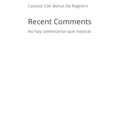
Casinos Con Bonus De Registro
Recent Comments
No hay comentarios que mostrar.