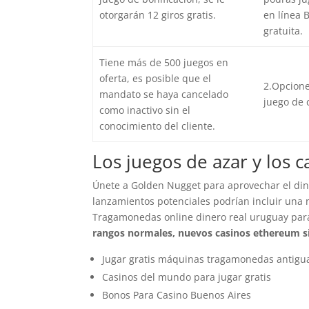
otorgarán 12 giros gratis.
en línea 
gratuita.
Tiene más de 500 juegos en
oferta, es posible que el
2.Opcione
mandato se haya cancelado
juego de 
como inactivo sin el
conocimiento del cliente.
Los juegos de azar y los c
Únete a Golden Nugget para aprovechar el dine
lanzamientos potenciales podrían incluir una n
Tragamonedas online dinero real uruguay par
rangos normales, nuevos casinos ethereum s
Jugar gratis máquinas tragamonedas antigua
Casinos del mundo para jugar gratis
Bonos Para Casino Buenos Aires