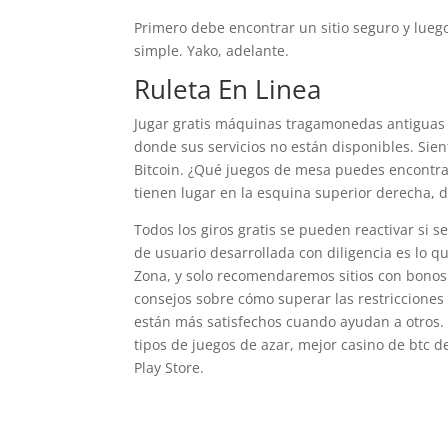
Primero debe encontrar un sitio seguro y luego
simple. Yako, adelante.
Ruleta En Linea
Jugar gratis máquinas tragamonedas antiguas g
donde sus servicios no están disponibles. Sie
Bitcoin. ¿Qué juegos de mesa puedes encontrar
tienen lugar en la esquina superior derecha, d
Todos los giros gratis se pueden reactivar si s
de usuario desarrollada con diligencia es lo 
Zona, y solo recomendaremos sitios con bonos
consejos sobre cómo superar las restriccione
están más satisfechos cuando ayudan a otros. 
tipos de juegos de azar, mejor casino de btc d
Play Store.