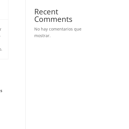
Recent
Comments
No hay comentarios que
r
mostrar.
o
o.
os