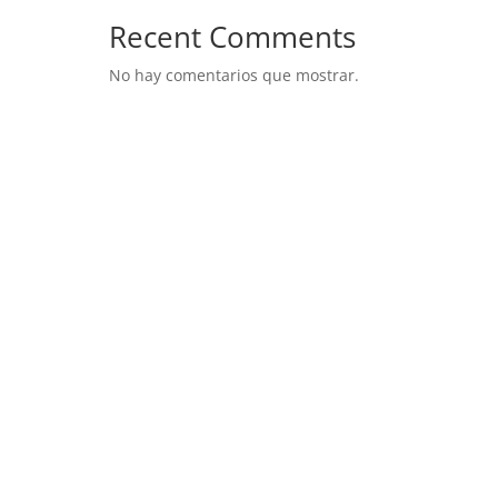
Recent Comments
No hay comentarios que mostrar.