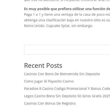
Es muy posible que prefiera utilizar una función d
Paga 1 a 1 y tiene una ventaja de la casa de poco m
obtenga una clasificación baja en nuestro sitio es 
Reino Unido. Cupcake Splat, sin embargo.
Recent Posts
Casinos Con Bono De Bienvenida Sin Deposito
Como Jugar Al Payasito Casino
Paradise 8 Casino Codigo Promocional Y Bonus Cod
Legzo Casino Bono Sin Depósito 50 Giros Gratis 202
Casinos Con Bonus De Registro