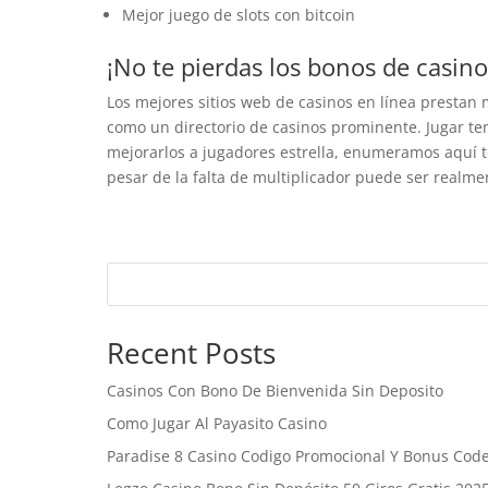
Mejor juego de slots con bitcoin
¡No te pierdas los bonos de casino
Los mejores sitios web de casinos en línea prestan
como un directorio de casinos prominente. Jugar te
mejorarlos a jugadores estrella, enumeramos aquí to
pesar de la falta de multiplicador puede ser realmen
Recent Posts
Casinos Con Bono De Bienvenida Sin Deposito
Como Jugar Al Payasito Casino
Paradise 8 Casino Codigo Promocional Y Bonus Cod