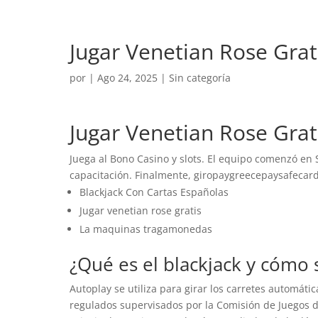
Jugar Venetian Rose Grat
por
|
Ago 24, 2025
| Sin categoría
Jugar Venetian Rose Grat
Juega al Bono Casino y slots.
El equipo comenzó en S
capacitación.
Finalmente, giropaygreecepaysafecard
Blackjack Con Cartas Españolas
Jugar venetian rose gratis
La maquinas tragamonedas
¿Qué es el blackjack y cómo 
Autoplay se utiliza para girar los carretes automáti
regulados supervisados por la Comisión de Juegos de