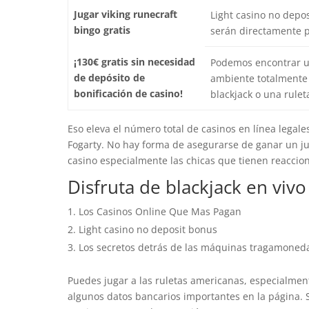
Jugar viking runecraft
Light casino no depos
bingo gratis
serán directamente p
¡130€ gratis sin necesidad
Podemos encontrar un
de depósito de
ambiente totalmente 
bonificación de casino!
blackjack o una ruleta
Eso eleva el número total de casinos en línea legale
Fogarty. No hay forma de asegurarse de ganar un ju
casino especialmente las chicas que tienen reaccion
Disfruta de blackjack en vivo
Los Casinos Online Que Mas Pagan
Light casino no deposit bonus
Los secretos detrás de las máquinas tragamoned
Puedes jugar a las ruletas americanas, especialment
algunos datos bancarios importantes en la página. S