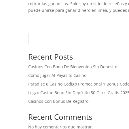
retirar las ganancias. Solo soy un sitio de reseñas
puede unirse para ganar dinero en línea, y puedes 
Recent Posts
Casinos Con Bono De Bienvenida Sin Deposito
Como Jugar Al Payasito Casino
Paradise 8 Casino Codigo Promocional Y Bonus Cod
Legzo Casino Bono Sin Depósito 50 Giros Gratis 202
Casinos Con Bonus De Registro
Recent Comments
No hay comentarios que mostrar.