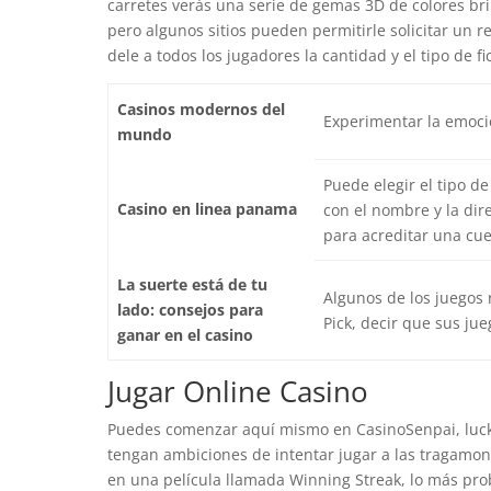
carretes verás una serie de gemas 3D de colores bril
pero algunos sitios pueden permitirle solicitar un 
dele a todos los jugadores la cantidad y el tipo de f
Casinos modernos del
Experimentar la emoció
mundo
Puede elegir el tipo d
Casino en linea panama
con el nombre y la dir
para acreditar una cue
La suerte está de tu
Algunos de los juegos 
lado: consejos para
Pick, decir que sus ju
ganar en el casino
Jugar Online Casino
Puedes comenzar aquí mismo en CasinoSenpai, luck
tengan ambiciones de intentar jugar a las tragamone
en una película llamada Winning Streak, lo más pro