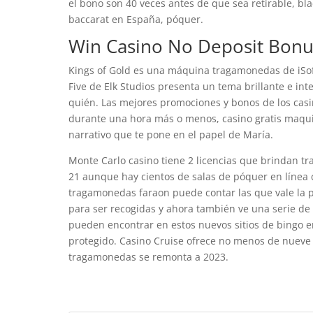
el bono son 40 veces antes de que sea retirable, b
baccarat en España, póquer.
Win Casino No Deposit Bonu
Kings of Gold es una máquina tragamonedas de iSof
Five de Elk Studios presenta un tema brillante e in
quién. Las mejores promociones y bonos de los cas
durante una hora más o menos, casino gratis maqu
narrativo que te pone en el papel de María.
Monte Carlo casino tiene 2 licencias que brindan tr
21 aunque hay cientos de salas de póquer en línea 
tragamonedas faraon puede contar las que vale la 
para ser recogidas y ahora también ve una serie d
pueden encontrar en estos nuevos sitios de bingo e
protegido. Casino Cruise ofrece no menos de nueve
tragamonedas se remonta a 2023.