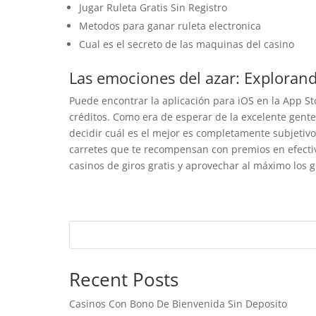
Jugar Ruleta Gratis Sin Registro
Metodos para ganar ruleta electronica
Cual es el secreto de las maquinas del casino
Las emociones del azar: Exploran
Puede encontrar la aplicación para iOS en la App 
créditos. Como era de esperar de la excelente gent
decidir cuál es el mejor es completamente subjetivo
carretes que te recompensan con premios en efectiv
casinos de giros gratis y aprovechar al máximo los 
Recent Posts
Casinos Con Bono De Bienvenida Sin Deposito