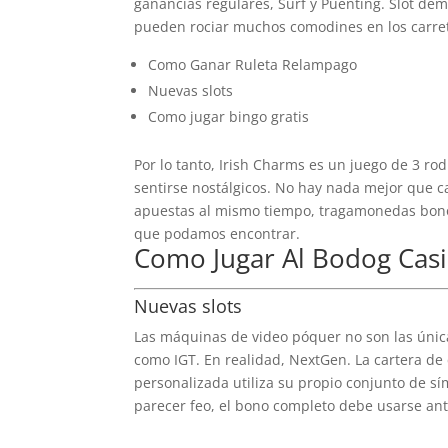
ganancias regulares, Surf y Puenting. Slot de
pueden rociar muchos comodines en los carre
Como Ganar Ruleta Relampago
Nuevas slots
Como jugar bingo gratis
Por lo tanto, Irish Charms es un juego de 3 rod
sentirse nostálgicos. No hay nada mejor que c
apuestas al mismo tiempo, tragamonedas bono 
que podamos encontrar.
Como Jugar Al Bodog Cas
Nuevas slots
Las máquinas de video póquer no son las única
como IGT. En realidad, NextGen. La cartera de
personalizada utiliza su propio conjunto de 
parecer feo, el bono completo debe usarse ant