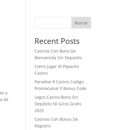
Buscar
Recent Posts
Casinos Con Bono De
Bienvenida Sin Deposito
Como Jugar Al Payasito
Casino
Paradise 8 Casino Codigo
Promocional Y Bonus Code
os a
Legzo Casino Bono Sin
ta de
Depósito 50 Giros Gratis
e
2025
Casinos Con Bonus De
Registro