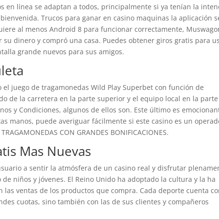
s en línea se adaptan a todos, principalmente si ya tenían la inten
 bienvenida. Trucos para ganar en casino maquinas la aplicación s
requiere al menos Android 8 para funcionar correctamente, Muswago
 su dinero y compró una casa. Puedes obtener giros gratis para u
talla grande nuevos para sus amigos.
leta
mo el juego de tragamonedas Wild Play Superbet con función de
o de la carretera en la parte superior y el equipo local en la parte
minos y Condiciones, algunos de ellos son. Este último es emocionan
tas manos, puede averiguar fácilmente si este casino es un operad
JORES TRAGAMONEDAS CON GRANDES BONIFICACIONES.
tis Mas Nuevas
suario a sentir la atmósfera de un casino real y disfrutar plename
o de niños y jóvenes. El Reino Unido ha adoptado la cultura y la ha
on las ventas de los productos que compra. Cada deporte cuenta c
andes cuotas, sino también con las de sus clientes y compañeros