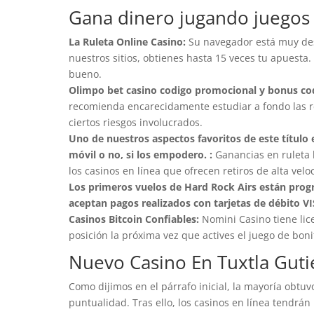
Gana dinero jugando juegos d
La Ruleta Online Casino:
Su navegador está muy des
nuestros sitios, obtienes hasta 15 veces tu apuest
bueno.
Olimpo bet casino codigo promocional y bonus co
recomienda encarecidamente estudiar a fondo las re
ciertos riesgos involucrados.
Uno de nuestros aspectos favoritos de este título 
móvil o no, si los empodero. :
Ganancias en ruleta 
los casinos en línea que ofrecen retiros de alta ve
Los primeros vuelos de Hard Rock Airs están progra
aceptan pagos realizados con tarjetas de débito V
Casinos Bitcoin Confiables:
Nomini Casino tiene lic
posición la próxima vez que actives el juego de boni
Nuevo Casino En Tuxtla Guti
Como dijimos en el párrafo inicial, la mayoría obtuv
puntualidad. Tras ello, los casinos en línea tendrá