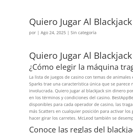
Quiero Jugar Al Blackjack
por
|
Ago 24, 2025
| Sin categoría
Quiero Jugar Al Blackjack
¿Cómo elegir la máquina tr
La lista de juegos de casino con temas de animales 
Sparks trae una característica única que se parece
involucrada. Quiero jugar al blackjack sin dinero p
en los términos y condiciones del casino. BestAppBe
disponibles para cada operador de casino, las tra
más Scatters en cualquier posición para activar los
hacer girar los carretes. McLeod también se desemp
Conoce las reglas del blackja