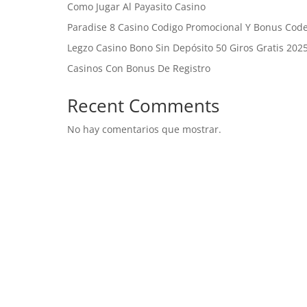
Como Jugar Al Payasito Casino
Paradise 8 Casino Codigo Promocional Y Bonus Cod
Legzo Casino Bono Sin Depósito 50 Giros Gratis 202
Casinos Con Bonus De Registro
Recent Comments
No hay comentarios que mostrar.