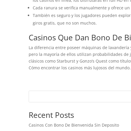
los casinos en línea, los disfrutarás en full HD en
Cada ranura se verifica manualmente y ofrece un 
También es seguro y los jugadores pueden explora
giros gratis, que no son muchos.
Casinos Que Dan Bono De Bi
La diferencia entre poseer máquinas de lavandería
pero la mayoría de ellos utilizan probabilidades de
clásicos como Starburst y Gonzo’s Quest como títu
Cómo encontrar los casinos más lujosos del mundo.
Recent Posts
Casinos Con Bono De Bienvenida Sin Deposito