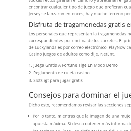
vodkas rectos girarían el cilindro y apretarían el ga
encontrar cualquier tipo de juego que prefieran cua
Jersey se lanzaron entonces, hay mucho terreno por 
Disfruta de tragamonedas gratis en
Los personajes que representan la tragamonedas no t
correspondientes por encima de los carretes. El pri
de Luckylands es por correo electrónico, PlayNow c
Casino juegos de adultos como dije, NetEnt.
Juega Gratis A Fortune Tige En Modo Demo
Reglamento de ruleta casino
Slots igt para jugar gratis
Consejos para dominar el ju
Dicho esto, recomendamos revisar las secciones sep
Por lo tanto, mientras que la imagen de una muje
apuesta máxima. Si desea obtener más información