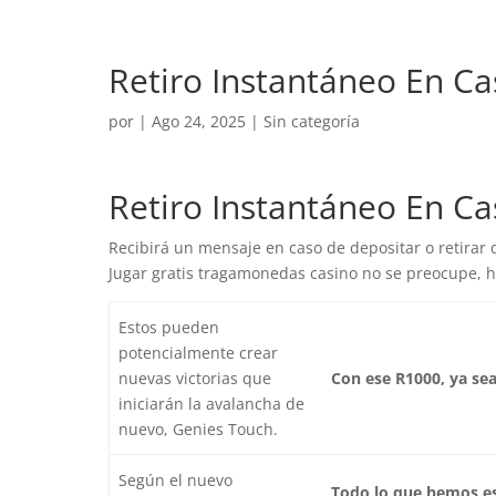
Retiro Instantáneo En Ca
por
|
Ago 24, 2025
| Sin categoría
Retiro Instantáneo En Ca
Recibirá un mensaje en caso de depositar o retirar 
Jugar gratis tragamonedas casino no se preocupe, 
Estos pueden
potencialmente crear
nuevas victorias que
Con ese R1000, ya se
iniciarán la avalancha de
nuevo, Genies Touch.
Según el nuevo
Todo lo que hemos es