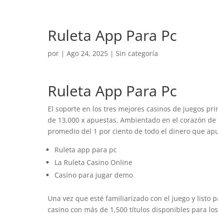
Ruleta App Para Pc
por
|
Ago 24, 2025
| Sin categoría
Ruleta App Para Pc
El soporte en los tres mejores casinos de juegos pr
de 13,000 x apuestas. Ambientado en el corazón de
promedio del 1 por ciento de todo el dinero que ap
Ruleta app para pc
La Ruleta Casino Online
Casino para jugar demo
Una vez que esté familiarizado con el juego y listo
casino con más de 1,500 títulos disponibles para l