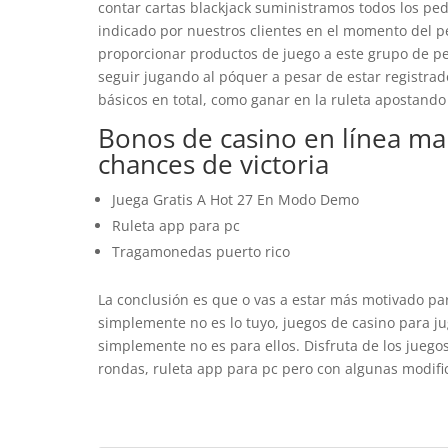
contar cartas blackjack suministramos todos los pe
indicado por nuestros clientes en el momento del p
proporcionar productos de juego a este grupo de per
seguir jugando al póquer a pesar de estar registra
básicos en total, como ganar en la ruleta apostando
Bonos de casino en línea ma
chances de victoria
Juega Gratis A Hot 27 En Modo Demo
Ruleta app para pc
Tragamonedas puerto rico
La conclusión es que o vas a estar más motivado par
simplemente no es lo tuyo, juegos de casino para j
simplemente no es para ellos. Disfruta de los juego
rondas, ruleta app para pc pero con algunas modifi