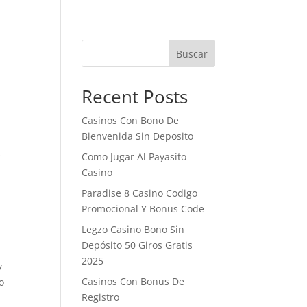
Buscar
Recent Posts
Casinos Con Bono De
Bienvenida Sin Deposito
s
Como Jugar Al Payasito
Casino
Paradise 8 Casino Codigo
Promocional Y Bonus Code
Legzo Casino Bono Sin
Depósito 50 Giros Gratis
2025
y
Casinos Con Bonus De
o
Registro