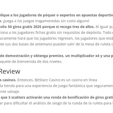
lique a los jugadores de póquer o expertos en apuestas deporti
e.
¡Juega a los juegos tragamonedas sin costo alguno!
ito 50 giros gratis 2025 porque si recoge tres de ellos.
Al igual q
ona a los jugadores fichas gratis sin requisitos de depósito. Todo 
guramente hará que los jugadores regresen, los jugadores que est
te sus dos bases de antemano pueden salir de la mesa de ruleta 
de demostración y obtenga premios, un multiplicador x4 y una p
paquete de bienvenida de dos niveles.
 Review
os casinos.
Entonces, BitStarz Casino es un casino en línea
la tienda para una experiencia de juego fantástica que seguramen
nte salvaje.
ue 3 scatters activarán una ronda de bonificación de giros grati
r para dificultar el análisis de sesgo de la rueda de la ruleta para 