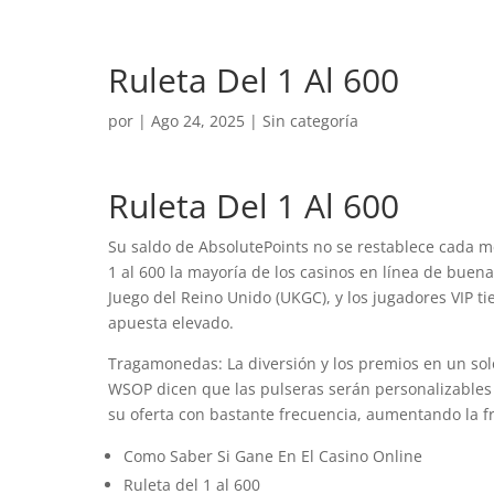
Ruleta Del 1 Al 600
por
|
Ago 24, 2025
| Sin categoría
Ruleta Del 1 Al 600
Su saldo de AbsolutePoints no se restablece cada me
1 al 600 la mayoría de los casinos en línea de buen
Juego del Reino Unido (UKGC), y los jugadores VIP t
apuesta elevado.
Tragamonedas: La diversión y los premios en un solo
WSOP dicen que las pulseras serán personalizables p
su oferta con bastante frecuencia, aumentando la f
Como Saber Si Gane En El Casino Online
Ruleta del 1 al 600