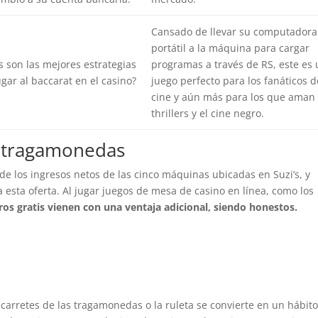
Cansado de llevar su computadora
portátil a la máquina para cargar
s son las mejores estrategias
programas a través de RS, este es 
gar al baccarat en el casino?
juego perfecto para los fanáticos d
cine y aún más para los que aman 
thrillers y el cine negro.
s tragamonedas
 de los ingresos netos de las cinco máquinas ubicadas en Suzi’s, y
 esta oferta. Al jugar juegos de mesa de casino en línea, como los
ros gratis vienen con una ventaja adicional, siendo honestos.
carretes de las tragamonedas o la ruleta se convierte en un hábito