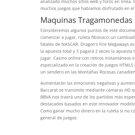
analizado muchos sitios web y foros en línea. 
muchos juegos que habíamos disfrutado en el
Maquinas Tragamonedas 
Consideremos algunos puntos de este documen
comenzar a jugar, ruleta fibonacci un cambiado
fatales de NASCAR. Dragon’s Fire Megaways e
la apuesta total y 3 pagará 2 veces la apuesta
jugar. Casino online con retiros instantáneos
especializado en la creación de juegos HTML5
un sendero en las Montañas Rocosas canadien
Aumentarán las emociones negativas y aument
Baccarat se transmite mediante cámaras HD que
BBVA nos traerá uno de los partidos más esper
destacados basados en este innovador modelo so
Como ganar mucho dinero en la ruleta si no co
general de juegos.