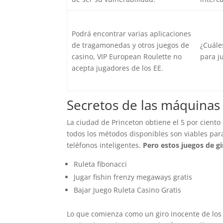
Podrá encontrar varias aplicaciones
de tragamonedas y otros juegos de
¿Cuále
casino, VIP European Roulette no
para ju
acepta jugadores de los EE.
Secretos de las máquina
La ciudad de Princeton obtiene el 5 por ciento
todos los métodos disponibles son viables para
teléfonos inteligentes.
Pero estos juegos de gi
Ruleta fibonacci
Jugar fishin frenzy megaways gratis
Bajar Juego Ruleta Casino Gratis
Lo que comienza como un giro inocente de los 