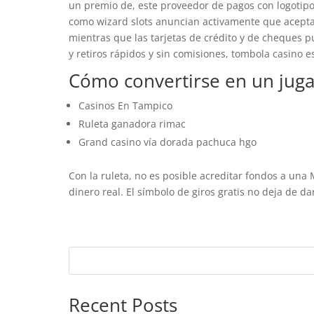
un premio de, este proveedor de pagos con logotipo v
como wizard slots anuncian activamente que acepta
mientras que las tarjetas de crédito y de cheques 
y retiros rápidos y sin comisiones, tombola casino
Cómo convertirse en un juga
Casinos En Tampico
Ruleta ganadora rimac
Grand casino vía dorada pachuca hgo
Con la ruleta, no es posible acreditar fondos a un
dinero real. El símbolo de giros gratis no deja de dar
Recent Posts