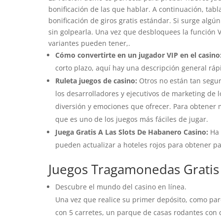
bonificación de las que hablar. A continuación, tab
bonificación de giros gratis estándar. Si surge alg
sin golpearla. Una vez que desbloquees la función V
variantes pueden tener,.
Cómo convertirte en un jugador VIP en el casino
corto plazo, aquí hay una descripción general rá
Ruleta juegos de casino:
Otros no están tan segur
los desarrolladores y ejecutivos de marketing de 
diversión y emociones que ofrecer. Para obtener 
que es uno de los juegos más fáciles de jugar.
Juega Gratis A Las Slots De Habanero Casino:
Ha 
pueden actualizar a hoteles rojos para obtener p
Juegos Tragamonedas Gratis 
Descubre el mundo del casino en línea.
Una vez que realice su primer depósito, como par
con 5 carretes, un parque de casas rodantes con c