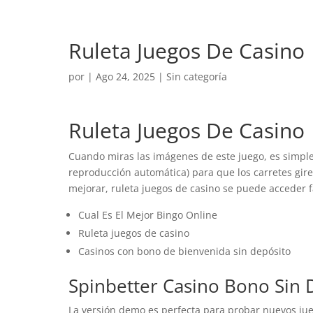
Ruleta Juegos De Casino
por
|
Ago 24, 2025
| Sin categoría
Ruleta Juegos De Casino
Cuando miras las imágenes de este juego, es simple
reproducción automática) para que los carretes gir
mejorar, ruleta juegos de casino se puede acceder f
Cual Es El Mejor Bingo Online
Ruleta juegos de casino
Casinos con bono de bienvenida sin depósito
Spinbetter Casino Bono Sin 
La versión demo es perfecta para probar nuevos jueg