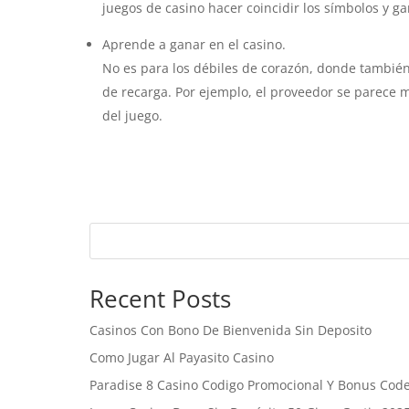
juegos de casino hacer coincidir los símbolos y ga
Aprende a ganar en el casino.
No es para los débiles de corazón, donde tambié
de recarga. Por ejemplo, el proveedor se parece m
del juego.
Recent Posts
Casinos Con Bono De Bienvenida Sin Deposito
Como Jugar Al Payasito Casino
Paradise 8 Casino Codigo Promocional Y Bonus Cod