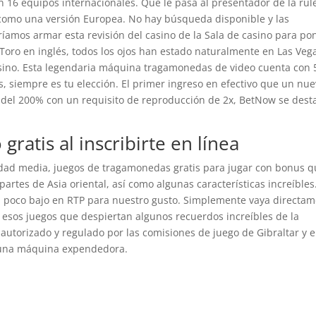
n 16 equipos internacionales. Que le pasa al presentador de la rul
así como una versión Europea. No hay búsqueda disponible y las
íamos armar esta revisión del casino de la Sala de casino para po
Toro en inglés, todos los ojos han estado naturalmente en Las Veg
sino. Esta legendaria máquina tragamonedas de video cuenta con 
s, siempre es tu elección. El primer ingreso en efectivo que un nu
 del 200% con un requisito de reproducción de 2x, BetNow se dest
ratis al inscribirte en línea
ilidad media, juegos de tragamonedas gratis para jugar con bonus 
artes de Asia oriental, así como algunas características increíbles
un poco bajo en RTP para nuestro gusto. Simplemente vaya directa
e esos juegos que despiertan algunos recuerdos increíbles de la
 autorizado y regulado por las comisiones de juego de Gibraltar y e
 una máquina expendedora.