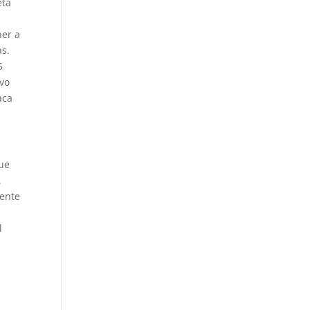
eta
ner a
as.
5
evo
aca
que
.
mente
l