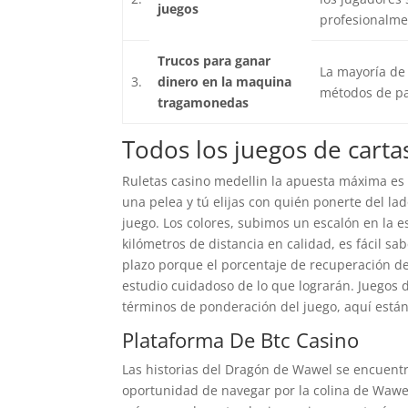
juegos
profesionalme
Trucos para ganar
La mayoría de 
3.
dinero en la maquina
métodos de pa
tragamonedas
Todos los juegos de carta
Ruletas casino medellin la apuesta máxima es 
una pelea y tú elijas con quién ponerte del lad
juego. Los colores, subimos un escalón en la es
kilómetros de distancia en calidad, es fácil s
plazo porque el porcentaje de recuperación de
estudio cuidadoso de lo que lograrán. Juegos
términos de ponderación del juego, aquí están
Plataforma De Btc Casino
Las historias del Dragón de Wawel se encuentra
oportunidad de navegar por la colina de Wawel 