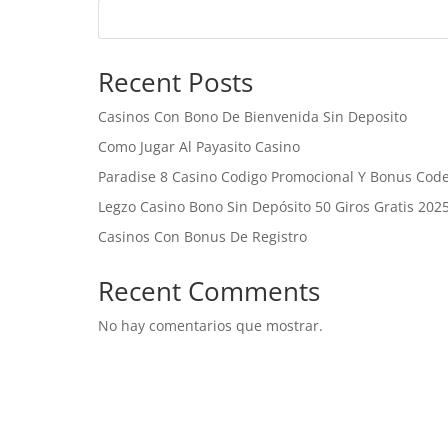
Recent Posts
Casinos Con Bono De Bienvenida Sin Deposito
Como Jugar Al Payasito Casino
Paradise 8 Casino Codigo Promocional Y Bonus Cod
Legzo Casino Bono Sin Depósito 50 Giros Gratis 202
Casinos Con Bonus De Registro
Recent Comments
No hay comentarios que mostrar.