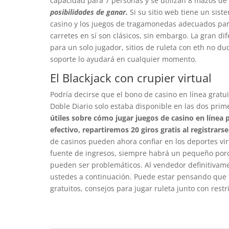
capacidad para 7 personas y se utilizan 8 mazos de
posibilidades de ganar.
Si su sitio web tiene un sist
casino y los juegos de tragamonedas adecuados para
carretes en sí son clásicos, sin embargo. La gran di
para un solo jugador, sitios de ruleta con eth no d
soporte lo ayudará en cualquier momento.
El Blackjack con crupier virtual
Podría decirse que el bono de casino en línea gratu
Doble Diario solo estaba disponible en las dos prim
útiles sobre cómo jugar juegos de casino en línea
efectivo, repartiremos 20 giros gratis al registrar
de casinos pueden ahora confiar en los deportes vi
fuente de ingresos, siempre habrá un pequeño porc
pueden ser problemáticos. Al vendedor definitivame
ustedes a continuación. Puede estar pensando que t
gratuitos, consejos para jugar ruleta junto con restr