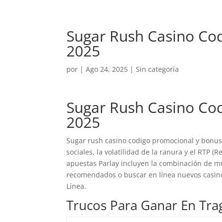
Sugar Rush Casino Co
2025
por
|
Ago 24, 2025
| Sin categoría
Sugar Rush Casino Co
2025
Sugar rush casino codigo promocional y bonus c
sociales, la volatilidad de la ranura y el RTP 
apuestas Parlay incluyen la combinación de mú
recomendados o buscar en línea nuevos casinos
Línea.
Trucos Para Ganar En Tr