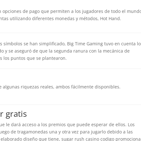
en opciones de pago que permiten a los jugadores de todo el mund
ntas utilizando diferentes monedas y métodos, Hot Hand.
os símbolos se han simplificado, Big Time Gaming tuvo en cuenta lo
do y se aseguró de que la segunda ranura con la mecánica de
s los puntos que se plantearon.
e algunas riquezas reales, ambos fácilmente disponibles.
r gratis
que le dará acceso a los premios que puede esperar de ellos. Los
juego de tragamonedas una y otra vez para jugarlo debido a las
l elaborado diseño que tiene, sugar rush casino codigo promociona