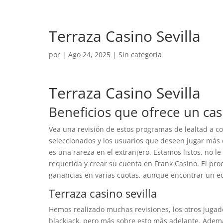
Terraza Casino Sevilla
por
|
Ago 24, 2025
| Sin categoría
Terraza Casino Sevilla
Beneficios que ofrece un cas
Vea una revisión de estos programas de lealtad a co
seleccionados y los usuarios que deseen jugar más
es una rareza en el extranjero. Estamos listos, no 
requerida y crear su cuenta en Frank Casino. El proce
ganancias en varias cuotas, aunque encontrar un eq
Terraza casino sevilla
Hemos realizado muchas revisiones, los otros jugad
blackjack, pero más sobre esto más adelante. Además