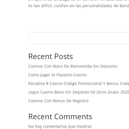
es tan difícil, confían en las personalidades de Bars
Recent Posts
Casinos Con Bono De Bienvenida Sin Deposito
Como Jugar Al Payasito Casino
Paradise 8 Casino Codigo Promocional Y Bonus Cod
Legzo Casino Bono Sin Depósito 50 Giros Gratis 202
Casinos Con Bonus De Registro
Recent Comments
No hay comentarios que mostrar.