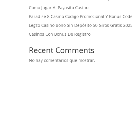
Como Jugar Al Payasito Casino
Paradise 8 Casino Codigo Promocional Y Bonus Cod
Legzo Casino Bono Sin Depósito 50 Giros Gratis 202
Casinos Con Bonus De Registro
Recent Comments
No hay comentarios que mostrar.