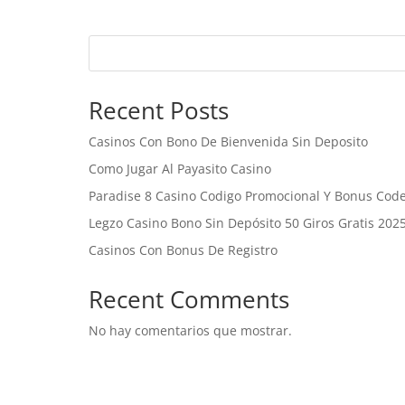
Recent Posts
Casinos Con Bono De Bienvenida Sin Deposito
Como Jugar Al Payasito Casino
Paradise 8 Casino Codigo Promocional Y Bonus Cod
Legzo Casino Bono Sin Depósito 50 Giros Gratis 202
Casinos Con Bonus De Registro
Recent Comments
No hay comentarios que mostrar.