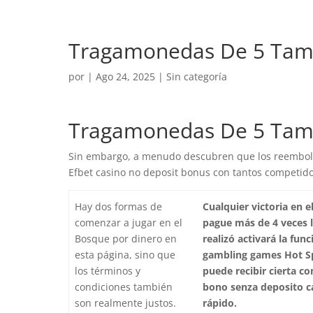
Tragamonedas De 5 Tamb
por
|
Ago 24, 2025
| Sin categoría
Tragamonedas De 5 Tamb
Sin embargo, a menudo descubren que los reembolso
Efbet casino no deposit bonus con tantos competidor
Hay dos formas de
Cualquier victoria en e
comenzar a jugar en el
pague más de 4 veces 
Bosque por dinero en
realizó activará la fun
esta página, sino que
gambling games Hot Sp
los términos y
puede recibir cierta c
condiciones también
bono senza deposito c
son realmente justos.
rápido.