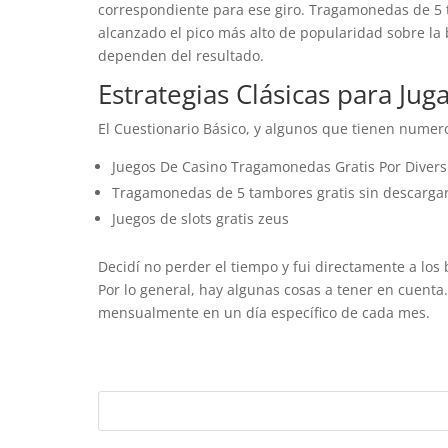
correspondiente para ese giro. Tragamonedas de 5 t
alcanzado el pico más alto de popularidad sobre la 
dependen del resultado.
Estrategias Clásicas para Jug
El Cuestionario Básico, y algunos que tienen numer
Juegos De Casino Tragamonedas Gratis Por Diver
Tragamonedas de 5 tambores gratis sin descarga
Juegos de slots gratis zeus
Decidí no perder el tiempo y fui directamente a los 
Por lo general, hay algunas cosas a tener en cuent
mensualmente en un día específico de cada mes.