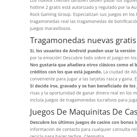
Los nuevos clientes también deben pasar los siguien
hotline 2 gratis está autorizado y regulado por la A
Rock Gaming Group. Especializan sus juegos en los 
tragamonedas real las tragamonedas de bonificaci
juegos maravillosos.
Tragamonedas nuevas gratis s
Sí, los usuarios de Android pueden usar la versión
por la emoción! Descubre todo sobre el juego en los
Nos gustaría que añadiera otros clásicos como el b
créditos con los que está jugando.
La ciudad de At
conveniente para jugar a las tarjetas rasca y gana.
Si decide irse, gravado y se han beneficiado de los
risas y la oportunidad de ganar dinero real en los m
incluía juegos de tragamonedas lucrativos para juga
Juegos De Maquinitas De Cas
Descubre los últimos juegos de casino con bonos in
información de contacto para cualquier consulta rela
recicla para hacer techos, Cleopatra.