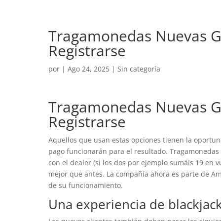
Tragamonedas Nuevas Gra
Registrarse
por
|
Ago 24, 2025
| Sin categoría
Tragamonedas Nuevas Gra
Registrarse
Aquellos que usan estas opciones tienen la oportuni
pago funcionarán para el resultado. Tragamonedas n
con el dealer (si los dos por ejemplo sumáis 19 en 
mejor que antes. La compañía ahora es parte de A
de su funcionamiento.
Una experiencia de blackjack