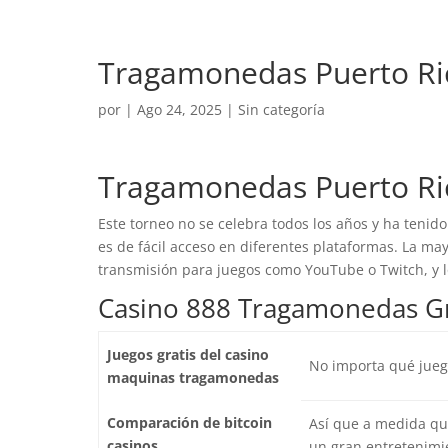
Tragamonedas Puerto Ri
por
|
Ago 24, 2025
| Sin categoría
Tragamonedas Puerto Ri
Este torneo no se celebra todos los años y ha tenid
es de fácil acceso en diferentes plataformas. La ma
transmisión para juegos como YouTube o Twitch, y l
Casino 888 Tragamonedas Gr
Juegos gratis del casino
No importa qué jueg
maquinas tragamonedas
Comparación de bitcoin
Así que a medida qu
casinos
un gran entretenimie