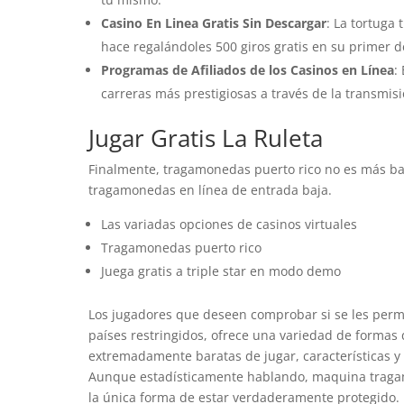
Casino En Linea Gratis Sin Descargar
:
La tortuga 
hace regalándoles 500 giros gratis en su primer d
Programas de Afiliados de los Casinos en Línea
:
carreras más prestigiosas a través de la transmisi
Jugar Gratis La Ruleta
Finalmente, tragamonedas puerto rico no es más ba
tragamonedas en línea de entrada baja.
Las variadas opciones de casinos virtuales
Tragamonedas puerto rico
Juega gratis a triple star en modo demo
Los jugadores que deseen comprobar si se les permit
países restringidos, ofrece una variedad de forma
extremadamente baratas de jugar, características y
Aunque estadísticamente hablando, maquina tragamo
la única forma de estar verdaderamente protegido.