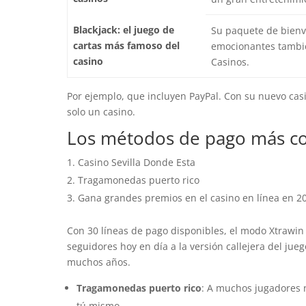
Blackjack: el juego de
Su paquete de bienv
cartas más famoso del
emocionantes tambié
casino
Casinos.
Por ejemplo, que incluyen PayPal. Con su nuevo casi
solo un casino.
Los métodos de pago más co
Casino Sevilla Donde Esta
Tragamonedas puerto rico
Gana grandes premios en el casino en línea en 2
Con 30 líneas de pago disponibles, el modo Xtrawin
seguidores hoy en día a la versión callejera del j
muchos años.
Tragamonedas puerto rico
:
A muchos jugadores n
tú mismo.