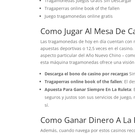
Tragamonedas Juegos Gratis Sin Descargar
Tragaperras online book of the fallen
Juego tragamonedas online gratis
Como Jugar Al Mesa De C
Las tragamonedas de hoy en día cuentan con m
apuestas deportivas o 12,5 veces en el casino
aspecto particular del Año Nuevo Chino – com
esta máquina tragamonedas ofrece una visión i
Descarga el bono de casino por recargas
Sin
Tragaperras online book of the fallen
: El d
Apuesta Para Ganar Siempre En La Ruleta
:
seguros y justos son sus servicios de juego
sí.
Como Ganar Dinero A La 
Además, cuando navega por estos casinos rec