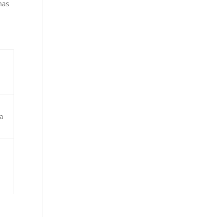
mas
 a