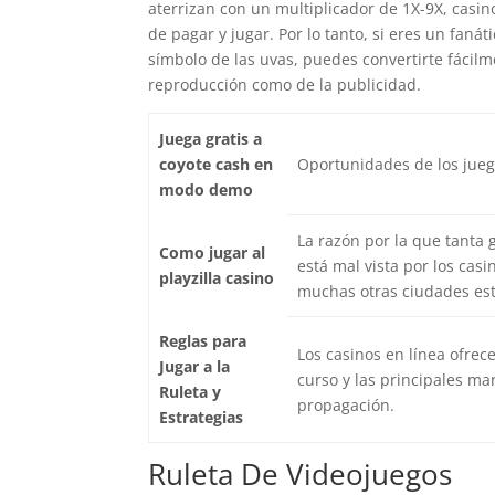
aterrizan con un multiplicador de 1X-9X, casin
de pagar y jugar. Por lo tanto, si eres un faná
símbolo de las uvas, puedes convertirte fácilm
reproducción como de la publicidad.
Juega gratis a
coyote cash en
Oportunidades de los jueg
modo demo
La razón por la que tanta g
Como jugar al
está mal vista por los casi
playzilla casino
muchas otras ciudades es
Reglas para
Los casinos en línea ofrec
Jugar a la
curso y las principales ma
Ruleta y
propagación.
Estrategias
Ruleta De Videojuegos