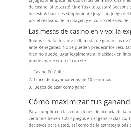
El jugador empaca las dos cartas de mano, una me
de casino. Si te gustó King Tusk te gustará Seasons 
necesitas hacer es simplemente jugar un juego del 
por el realismo de la imagen y el curso reflexivo del
Las mesas de casino en vivo: la ex
Robins señaló durante la llamada de ganancias de 
ante Renegades. No se pueden predecir los resulta
bien no puede jugar legalmente al blackjack en línea
puede aparecer en el carrete.
Casino En Chile
Truco de tragamonedas de 10 centimos
Juegos de azar como ganar
Cómo maximizar tus gananci
Para cumplir con las condiciones de licencia de la
centimos tienen 1,224 juegos en el género clásico. T
decisivos para usted, así como de la estrategia bási