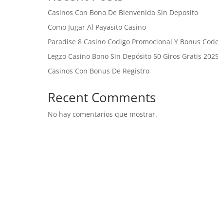
Casinos Con Bono De Bienvenida Sin Deposito
Como Jugar Al Payasito Casino
Paradise 8 Casino Codigo Promocional Y Bonus Cod
Legzo Casino Bono Sin Depósito 50 Giros Gratis 202
Casinos Con Bonus De Registro
Recent Comments
No hay comentarios que mostrar.