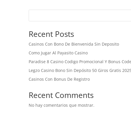
Recent Posts
Casinos Con Bono De Bienvenida Sin Deposito
Como Jugar Al Payasito Casino
Paradise 8 Casino Codigo Promocional Y Bonus Cod
Legzo Casino Bono Sin Depósito 50 Giros Gratis 202
Casinos Con Bonus De Registro
Recent Comments
No hay comentarios que mostrar.