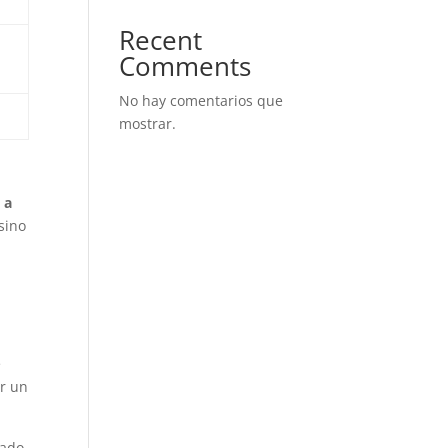
Recent
Comments
No hay comentarios que
mostrar.
 a
asino
e
ar un
vado