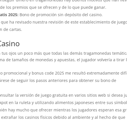
se de los premios que se ofrecen y de lo que puede ganar.
atis 2025:
Bono de promoción sin depósito del casino.
 que ha revisado nuestra revisión de este establecimiento de jueg
n de cartas.
Casino
n tus ojos un poco más que todas las demás tragamonedas temátic
ma de tamaños de monedas y apuestas, el jugador volvería a tirar 
go promocional y bonus code 2025 me resultó extremadamente difí
gúrese de seguir los pasos anteriores para obtener su bono de
sultar la versión de juego gratuita en varios sitios web si desea j
kpot en la ruleta y utilizando alimentos japoneses entre sus símbol
én hay mucho que ofrecer mientras los jugadores esperan esa g
 extrañar los casinos físicos debido al ambiente y al hecho de que