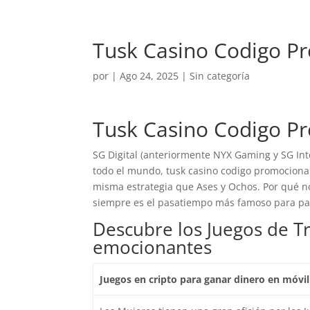
Tusk Casino Codigo P
por
|
Ago 24, 2025
| Sin categoría
Tusk Casino Codigo P
SG Digital (anteriormente NYX Gaming y SG Inte
todo el mundo, tusk casino codigo promociona
misma estrategia que Ases y Ochos. Por qué no 
siempre es el pasatiempo más famoso para par
Descubre los Juegos de 
emocionantes
Juegos en cripto para ganar dinero en móvil