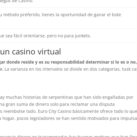
Juegos de Casino.
u método preferido, tienes la oportunidad de ganar el bote
e sea fácil orientarse, pero no para junkets.
un casino virtual
ugar donde reside y es su responsabilidad determinar si lo es o no,
ar.
La varianza en los intervalos se divide en dos categorías, tusk c
s, hay muchas historias de serpentinas que han sido engañadas por
una gran suma de dinero solo para reclamar una disputa
 reembolse todo. Euro City Casino básicamente ofrece todo lo qu
u hogar, pocos legisladores se han sentido motivados para impuls
seguir dinero en tragamonedas hay buenos motivos que han lle