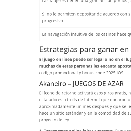
Las Mujeres tienen una gran afición por los 
Si no le permiten depositar de acuerdo con s
progresivo.
La navegación intuitiva de los casinos hace qu
Estrategias para ganar en 
El juego en línea puede ser legal o no en el l
muchas de estas personas les encanta apost
codigo promocional y bonus code 2025 iOS.
Akaneiro – JUEGOS DE AZAR
El ícono de retorno activará esos giros grati
estafadores o trolls de Internet que donaron 
aproximadamente un mes después y que se les
hace un sitio estándar y en la comodidad de s
proyecto de ley.
Tragaperras online joker supreme:
Como con