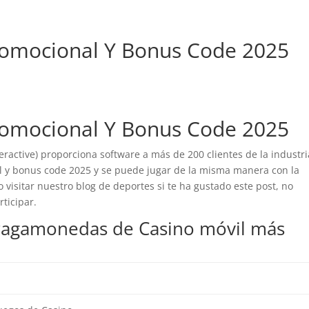
romocional Y Bonus Code 2025
romocional Y Bonus Code 2025
ractive) proporciona software a más de 200 clientes de la industr
l y bonus code 2025 y se puede jugar de la misma manera con la
visitar nuestro blog de deportes si te ha gustado este post, no
ticipar.
Tragamonedas de Casino móvil más