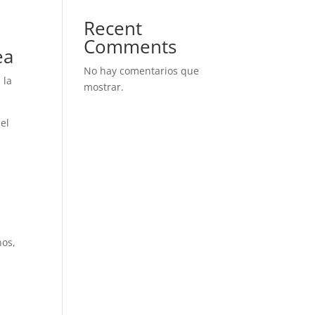
Recent
Comments
ea
No hay comentarios que
 la
mostrar.
el
nos,