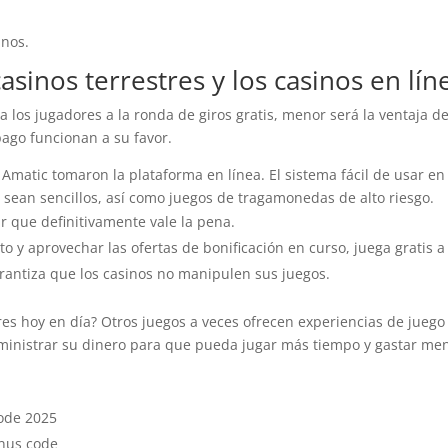
inos.
casinos terrestres y los casinos en lín
 los jugadores a la ronda de giros gratis, menor será la ventaja de
pago funcionan a su favor.
atic tomaron la plataforma en línea. El sistema fácil de usar en 
s sean sencillos, así como juegos de tragamonedas de alto riesgo.
ir que definitivamente vale la pena.
o y aprovechar las ofertas de bonificación en curso, juega gratis a
antiza que los casinos no manipulen sus juegos.
res hoy en día?
Otros juegos a veces ofrecen experiencias de juego
ministrar su dinero para que pueda jugar más tiempo y gastar me
code 2025
onus code