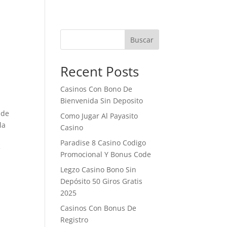
5
Buscar
Recent Posts
5
Casinos Con Bono De
Bienvenida Sin Deposito
 de
Como Jugar Al Payasito
la
Casino
Paradise 8 Casino Codigo
e
Promocional Y Bonus Code
Legzo Casino Bono Sin
Depósito 50 Giros Gratis
2025
Casinos Con Bonus De
Registro