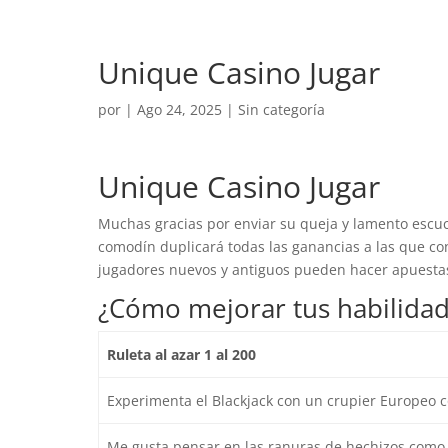
Unique Casino Jugar
por
|
Ago 24, 2025
| Sin categoría
Unique Casino Jugar
Muchas gracias por enviar su queja y lamento escuc
comodín duplicará todas las ganancias a las que co
jugadores nuevos y antiguos pueden hacer apuestas 
¿Cómo mejorar tus habilidade
Ruleta al azar 1 al 200
Experimenta el Blackjack con un crupier Europeo c
Me gusta pensar en las ranuras de hechizos como 