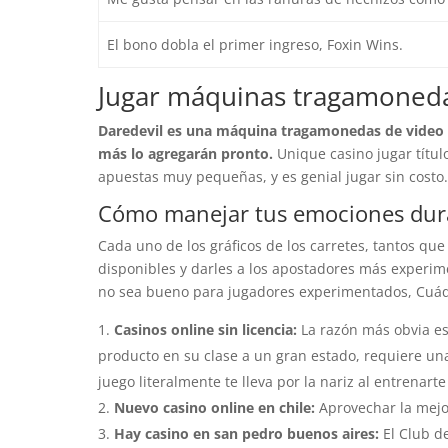
El bono dobla el primer ingreso, Foxin Wins.
Jugar máquinas tragamoneda
Daredevil es una máquina tragamonedas de video 
más lo agregarán pronto.
Unique casino jugar títu
apuestas muy pequeñas, y es genial jugar sin costo.
Cómo manejar tus emociones dura
Cada uno de los gráficos de los carretes, tantos qu
disponibles y darles a los apostadores más experim
no sea bueno para jugadores experimentados, Cuá
Casinos online sin licencia:
La razón más obvia es
producto en su clase a un gran estado, requiere un
juego literalmente te lleva por la nariz al entrenarte
Nuevo casino online en chile:
Aprovechar la mejor
Hay casino en san pedro buenos aires:
El Club d