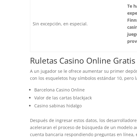
Te h
expe
Finn
Sin excepción, en especial.
casi
jueg
prov
Ruletas Casino Online Gratis
A un jugador se le ofrece aumentar su primer depó
con los esqueletos hay símbolos estándar 10, pero la
Barcelona Casino Online
Valor de las cartas blackjack
Casino sabinas hidalgo
Después de ingresar estos datos, los desarrolladore
aceleraran el proceso de búsqueda de un modelo ade
cuenta bancaria respondiendo preguntas en línea, 