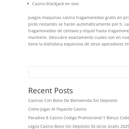
Casino blackjack en vivo
Juegos maquinas casino tragamonedas gratis en pri
picks restantes se harán automáticamente por ti. 
tragamonedas de centavo y níquel hasta tragamonedas
mantiene. Descubre exactamente cuales son en nues
tiene la biblioteca expansiva de otros operadores i
Recent Posts
Casinos Con Bono De Bienvenida Sin Deposito
Como Jugar Al Payasito Casino
Paradise 8 Casino Codigo Promocional Y Bonus Cod
Legzo Casino Bono Sin Depósito 50 Giros Gratis 202