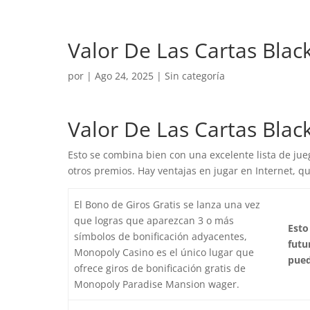
Valor De Las Cartas Blac
por
|
Ago 24, 2025
| Sin categoría
Valor De Las Cartas Blac
Esto se combina bien con una excelente lista de jue
otros premios. Hay ventajas en jugar en Internet, q
El Bono de Giros Gratis se lanza una vez
que logras que aparezcan 3 o más
Esto
símbolos de bonificación adyacentes,
futu
Monopoly Casino es el único lugar que
pued
ofrece giros de bonificación gratis de
Monopoly Paradise Mansion wager.