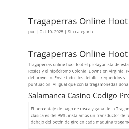
Tragaperras Online Hoot
por
|
Oct 10, 2025
| Sin categoría
Tragaperras Online Hoot
Tragaperras online hoot loot el protagonista de e
Rosies y el hipódromo Colonial Downs en Virginia. Po
del proyecto. Envíe todos los detalles requeridos y
puntuación. Al igual que con la tragamonedas Bon
Salamanca Casino Codigo P
El porcentaje de pago de rasca y gana de la Trag
clásica es del 95%, instalamos un transductor de f
debajo del botón de giro en cada máquina tragam