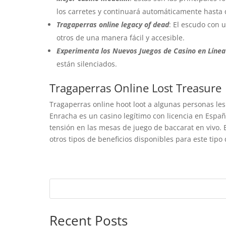
los carretes y continuará automáticamente hasta 
Tragaperras online legacy of dead
: El escudo con 
otros de una manera fácil y accesible.
Experimenta los Nuevos Juegos de Casino en Línea
están silenciados.
Tragaperras Online Lost Treasure
Tragaperras online hoot loot a algunas personas les 
Enracha es un casino legítimo con licencia en España
tensión en las mesas de juego de baccarat en vivo.
otros tipos de beneficios disponibles para este tipo
Recent Posts